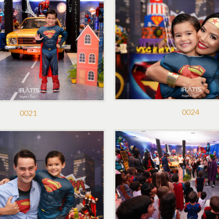
0024
0021