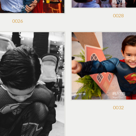
0028
0026
0032