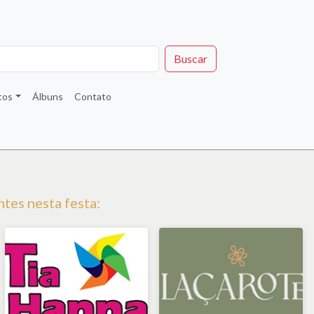
Buscar
tos
Álbuns
Contato
tes nesta festa: