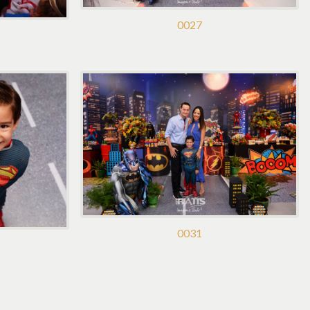
0027
0031