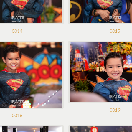
0014
0015
0019
0018