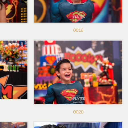
0016
0020