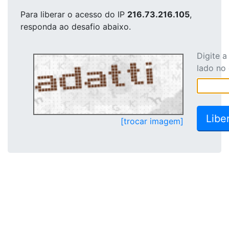
Para liberar o acesso
do IP
216.73.216.105
,
responda ao desafio abaixo.
Digite 
lado no
[trocar imagem]