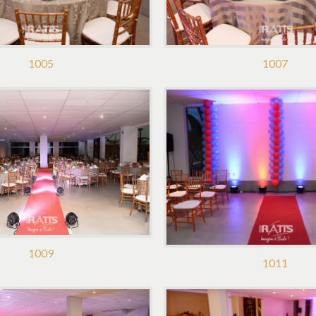
1005
1007
1009
1011